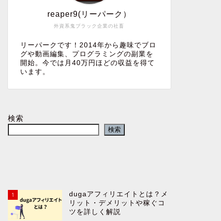
reaper9(リーパーク）
外資系鬼ブラック企業の社畜
リーパークです！2014年から趣味でブロ
グや動画編集、プログラミングの副業を
開始。今では月40万円ほどの収益を得て
います。
VODアフェリエイトとは？メリット
読書アフ
や注意点、将来性、収益化手段と詳
くべき基
しく解説
く解説
検索
2025年5月3日
検索
ブログ
ブログ
dugaアフィリエイトとは？メ
1
リット・デメリットや稼ぐコ
ツを詳しく解説