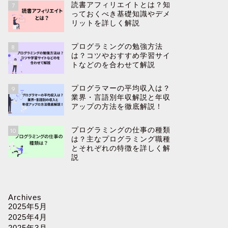
は？稼ぐための5つのポイントと詳
敗例や対
読書アフィリエイトとは？知
7
しく解説
っておくべき基礎知識やデメ
リットを詳しく解説
2025年5月1日
プログラミングの勉強方法
8
は？コツやおすすめ学習サイ
トなどのを合わせて解説
ブログ
ブログ
プログラマーの平均収入は？
9
業界・言語別年収解説と年収
アップの方法を徹底解説！
プログラミングの仕事の種類
10
は？主なプログラミング職種
とそれぞれの特徴を詳しく解
説
ブログの収益化難しい？なぜ難しい
インスタ
と言われるのか5つの観点と合わせ
い？なぜ
て解説
つの観点
Archives
2025年5月
2025年4月29日
2025年4月
2025年3月