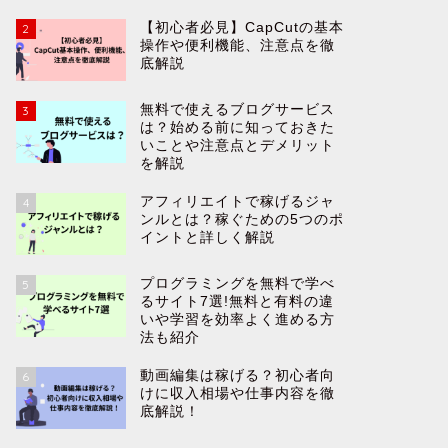
【初心者必見】CapCutの基本
2
操作や便利機能、注意点を徹
底解説
無料で使えるブログサービスは？始
duga
める前に知っておきたいことや注意
ト・デメ
無料で使えるブログサービス
3
点とデメリットを解説
解説
は？始める前に知っておきた
いことや注意点とデメリット
を解説
2025年5月3日
アフィリエイトで稼げるジャ
4
ンルとは？稼ぐための5つのポ
ブログ
ブログ
イントと詳しく解説
プログラミングを無料で学べ
5
るサイト7選!無料と有料の違
いや学習を効率よく進める方
法も紹介
動画編集は稼げる？初心者向
6
けに収入相場や仕事内容を徹
底解説！
アフィリエイトで稼げるジャンルと
アフィリ