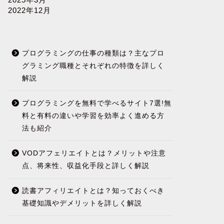
2022年12月
ブログ
ブログ
プログラミングの仕事の種類は？主なプロ
グラミング職種とそれぞれの特徴を詳しく
解説
プログラミングを無料で学べるサイト7選!無
料と有料の違いや学習を効率よく進める方
アフィリエイトの収入は？収入方法
ブログ運
法も紹介
や注意点、ポイントを合わせて徹底
動化でき
解説
活用方法
VODアフェリエイトとは？メリットや注意
2025年4月22日
点、将来性、収益化手段と詳しく解説
読書アフィリエイトとは？知っておくべき
基礎知識やデメリットを詳しく解説
next